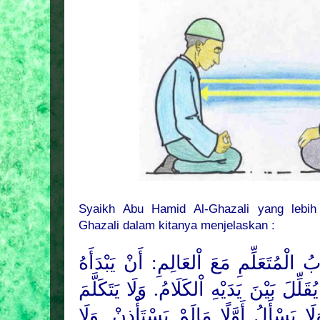
Syaikh Abu Hamid Al-Ghazali yang lebi
Ghazali dalam kitanya menjelaskan :
ُ الْمُتَعَلِّمِ مَعَ اْلعَالِمِ: أَنْ يَبْدَأَهُ
قَلِّلَ بَيْنَ يَدَيْهِ اْلكَلَامُ. وَلَا يَتَكَلَّمَ
لَا يَسْأَلُ أَوَّلًا مَالَمْ يَسْتَأْذِنْ. وَلَا