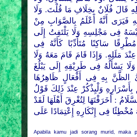
هِ قَالَ فُلَانٌ بِخِلَافِ مَا قُلْتَ. وَلَا
ِهِ فَيَرَى أَنَّهُ أَعْلَمُ بِالصَّوَابِ مِنْ
ِيْسَهُ فِى مَجْلِسِهِ وَلَا يَلْتَفِتُ إِلَى
ْرِقًا سَاكِنًا مُتَأَدِّبًا كَأَنَّهُ فِى
 عِنْدَ مَلَلِهِ. وَإِذَا قَامَ قَامَ مَعَهُ وَلَا
. وَلَا يَسْأَلُهُ فِى طَرِيْقِهِ إِلَى يَبْلُغَ
ْئُ الظَّنَّ بِهِ فِى أَفْعَالٍ ظَاهِرُهَا
ُ بِأَسْرَارِهِ وَلْيِذْكُرْ عِنْدَ ذَلِكَ قَوْلُ
السَّلَامُ
أَخَرَقْتَهَا لِتُغْرِقَ أَهْلَهَا لَقَدْ
ُ مُخْطِئًا فِى إِنْكَارِهِ إِعْتِمَادًا عَلَى
Apabila kamu jadi sorang murid, maka p