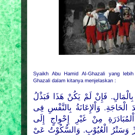
Syaikh Abu Hamid Al-Ghazali yang lebi
Ghazali dalam kitanya menjelaskan :
 بِالْمَالِ. فَإِنْ لَمْ يَكُنْ هَذَا فَبَذْلُ
 الْحَاجَةِ. وَاْلإِعَانَةُ بِالنَّفْسِ فِى
لمُبَادَرَةِ مِنْ غَيْرِ إِحْوِاجٍ إِلَى
ِّ وَسَتْرُ الْعُيُوْبِ. وَالسُّكُوْتُ عَىْ