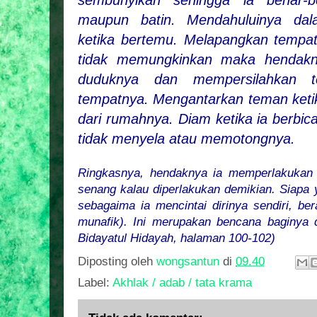
sembunyikan sehingga ia benar-be
maupun batin. Mendahuluinya da
ketika bertemu. Melapangkan tempat
tidak memungkinkan maka hendakny
duduknya dan mempersilahkan 
tempatnya. Mengantarkan teman ketika
dari rumahnya. Diam ketika ia berbic
tidak menyela atau memotongnya.
Ringkasnya, hendaknya ia memperlakukan 
senang kalau diperlakukan demikian. Siapa 
sebagaima ia mencintai dirinya sendiri, berar
munafik). Ini merupakan bencana baginya di
Bidayatul Hidayah, halaman 100-102)
Diposting oleh
wongsantun
di
09.40
Label:
Akhlak / adab / tata krama