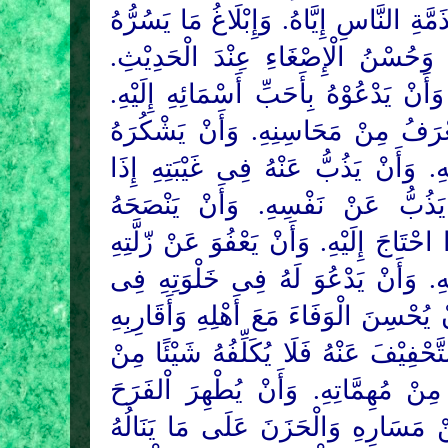
مَّةِ النَّاسِ إِيَّاهُ. وَإِبْلَاغُ مَا يَسُرُّهُ
ِ. وَحُسْنُ الْإِصْغَاءِ عِنْدَ الْحَدِيْثِ
َأَنْ يَدْعُوْهُ بِأَحَبِّ أَسْمَائِهِ إِلَيْهِ
يُعْرَفُ مِنْ مَحَاسِنِهِ. وَأَنْ يَشْكُرَهُ
 وَأَنْ يَذُبُّ عَنْهُ فِى غَيْبَتِهِ إِذَا
َذُبُّ عَنْ نَفْسِهِ. وَأَنْ يَنْصَحَهُ
احْتَاجَ إِلَيْهِ. وَأَنْ يَعْفُوَ عَنْ زّلَّتِهِ
يْهِ. وَأَنْ يَدْعُوَ لَهُ فِى خَلْوَتِهِ فِى
ْ يُحْسِنَ الْوَفَاءَ مَعَ أَهْلِهِ وَأَقَارِبِهِ
لتَّحْفِيْفَ عَنْهُ فَلَا يُكَلِّفُهُ شَيْئًا مِنْ
 مِنْ مُهِمَّاتِهِ. وَأَنْ يُطْهِرَ اْلفَرَحَ
ِنْ مَسَارِهِ وَالْحَزَنَ عَلَى مَا يَنَالُهُ