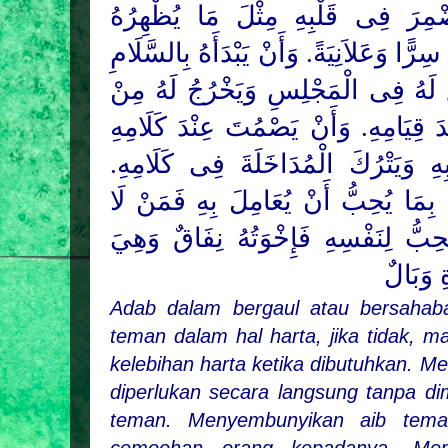
ْمِرَ فِى قَلْبِهِ مِثْلَ مَا يُظْهِرُهُ
ًّا وَعَلاَنِيَةً. وَأَنْ يَبْدَأَهُ بِالسَّلَامِ
ِّعَ لَهُ فِى الْمَجْلِسِ وَيَخْرُجُ لَهُ مِنْ
ْدَ قِيَامِهِ. وَأَنْ يَصْمُتَ عِنْدَ كَلَامِهِ
هِ وَيَتْرُكَ الْمُدَاخَلَةَ فِى كَلَامِهِ
ُ بِمَا يُحِبُّ أَنْ يُعَامِلَ بِهِ فَمَنْ لَا
ُحِبُّ لِنَفْسِهِ فَإِخْوَتُهُ نِفَاقٌ وَهِيَ
ِ وَبَالٌ
Adab dalam bergaul atau bersahab
teman dalam hal harta, jika tidak,
kelebihan harta ketika dibutuhkan. M
diperlukan secara langsung tanpa d
teman. Menyembunyikan aib tema