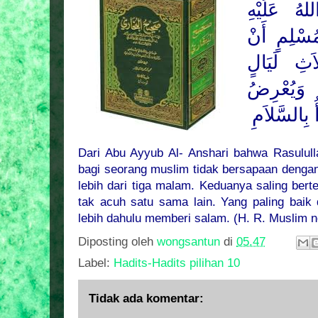
هُ عَلَيْهِ
ُسْلِمٍ أَنْ
َثِ لَيَالٍ
ا وَيُعْرِضُ
ُ بِالسَّلاَمِ
Dari Abu Ayyub Al- Anshari bahwa Rasulull
bagi seorang muslim tidak bersapaan deng
lebih dari tiga malam. Keduanya saling bert
tak acuh satu sama lain. Yang paling baik 
lebih dahulu memberi salam. (H. R. Muslim n
Diposting oleh
wongsantun
di
05.47
Label:
Hadits-Hadits pilihan 10
Tidak ada komentar: