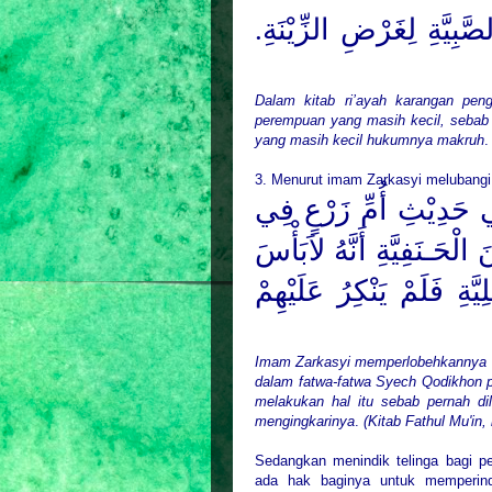
صَّبِيَّةِ لِغَرْضِ الزِّيْنَةِ
Dalam kitab ri’ayah karangan pe
perempuan yang masih kecil, sebab 
yang masih kecil hukumnya makruh
3. Menurut imam Zarkasyi
melubangi 
ِي حَدِيْثِ أُمِّ زَرْعٍ فِي
َـنَفِيَّةِ أَنَّهُ لاَبَأْسَ
يَّةِ فَلَمْ يَنْكِرُ عَلَيْهِمْ
Imam Zarkasyi memperlobehkannya b
dalam
fatwa-fatwa Syech Qodikhon 
melakukan hal itu sebab pernah d
mengingkarinya
.
(Kitab Fathul Mu'in
Sedangkan menindik telinga bagi p
ada hak baginya untuk memperind