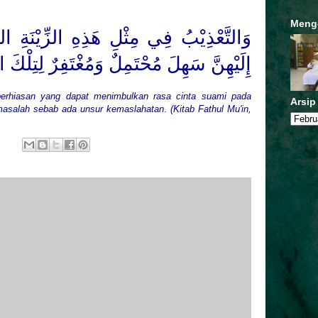
Meng
وَالتَّعْذِيْبُ فِي مِثْلِ هَذِهِ الزِّيْنَةِ الدَّ
إِلَيْهِنَّ سَهِلَ مُحْتَمِلٌ وَمُغْتَفِرٌ لِتِلْكَ .
erhiasan yang dapat menimbulkan rasa cinta suami pada
Arsip
k masalah sebab ada unsur kemaslahatan
.
(Kitab Fathul Mu'in,