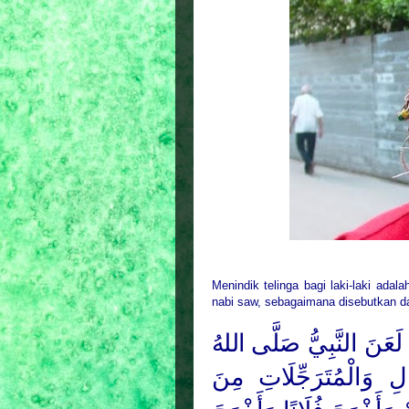
Menindik telinga bagi laki-laki adala
nabi saw, sebagaimana disebutkan d
َعَنَ النَّبِيُّ
صَلَّى اللهُ
لِ وَالْمُتَرَجِّلَاتِ مِنَ