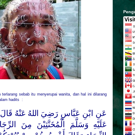
Peng
h terlarang sebab itu menyerupai wanita, dan hal ini dilarang
alam hadits :
عَنِ ابْنِ عَبَّاسٍ
رَضِيَ اللهُ عَنْهُ
قَالَ ل
عَلَيْهِ وَسَلَّمَ
الْمُخَنَّثِيْنَ مِنَ الرِّجَا