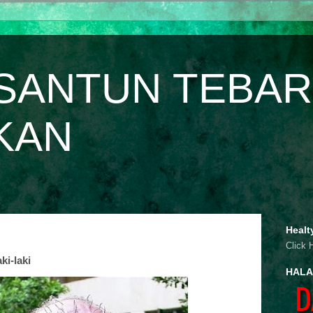
SANTUN TEBAR
KAN
Healt
Click 
ki-laki
HALA