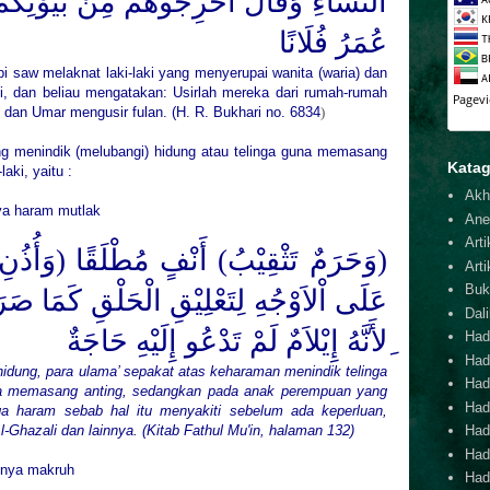
النِّسَاءِ وَقَالَ أَخْرِجُوهُمْ مِنْ بُيُوْتِكُمْ 
عُمَرُ فُلَانًا
i saw melaknat laki-laki yang menyerupai wanita (waria) dan
i, dan beliau mengatakan: Usirlah mereka dari rumah-rumah
an dan Umar mengusir fulan. (H. R. Bukhari no. 6834
)
g menindik (melubangi) hidung atau telinga guna memasang
Katag
aki, yaitu :
Akh
ya haram mutlak
Ane
Arti
وَحَرَمٌ تَثْقِيْبُ) أَنْفٍ مُطْلَقًا (وَأُذُنِ)
Arti
Buk
عَلَى اْلاَوْجُهِ لِتَعْلِيْقِ الْحَلْقِ كَمَا صَرَ
Dal
ِلأَنَّهُ إِيْلاَمٌ لَمْ تَدْعُو إِلَيْهِ حَاجَةٌ
Hadi
Had
idung, para ulama’ sepakat atas keharaman menindik telinga
Hadi
una memasang anting, sedangkan pada anak perempuan yang
Hadi
ga haram sebab hal itu menyakiti sebelum ada keperluan,
l-Ghazali dan lainnya. (Kitab Fathul Mu'in, halaman 132)
Hadi
Hadi
mnya makruh
Hadi