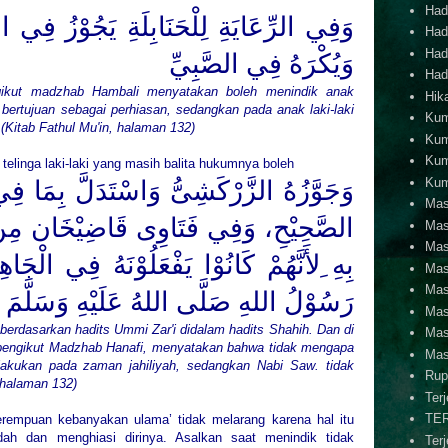
Hadi
وَفِي الرِّعَايَةِ لِلْحَنَابِلَةِ يَجُوْزُ فِي ال.
Hadi
Hadi
وَيُكْرَهُ فِي الصَّبِيِّ
Hadi
ngikut madzhab Hambali menyatakan boleh menindik anak
Hik
bertujuan sebagai perhiasan, sedangkan pad
a
anak laki-laki
Kum
.
(Kitab Fathul Mu'in, halaman 132)
Kum
Kum
telinga laki-laki yang masih balita hukumnya boleh
Kum
وَجَوَّزُهُ الزَّرْكَشِىُّ وَاسْتَدَلَّ بِمَا ف
Mas
الصَّحِيْحِ، وَفِي فَتَاوِى قَاضِيْخَان مِنَ الْح
Mas
Mas
بِهِ ِلأَنَّهُمْ كَانُوْا يَفْعَلُوْنَهُ فِي الْجَاهِلِ
Mas
Mas
رَسُوْلُ اللهِ صَلَّى اللهُ عَلَيْهِ وَسَلَّمَ
Mas
erdasarkan hadits Ummi Zar'i didalam had
it
s Shahih.
Dan di
Mas
pengikut Madzhab Hanafi, menyatakan bahwa tidak mengapa
Mas
ilakukan pada zaman jahiliyah, sedangkan Nabi Saw
.
tidak
Rup
, halaman 132)
Ter
TE
erempuan kebanyakan ulama’ tidak melarang karena hal itu
ah dan menghiasi dirinya. Asalkan saat menindik tidak
Ter