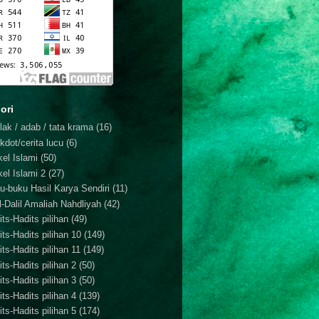
ori
lak / adab / tata krama
(16)
kdot/cerita lucu
(6)
kel Islami
(50)
kel Islami 2
(27)
u-buku Hasil Karya Sendiri
(11)
il-Dalil Amaliah Nahdliyah
(42)
ts-Hadits pilihan
(49)
its-Hadits pilihan 10
(149)
ts-Hadits pilihan 11
(149)
ts-Hadits pilihan 2
(50)
ts-Hadits pilihan 3
(50)
ts-Hadits pilihan 4
(139)
ts-Hadits pilihan 5
(174)