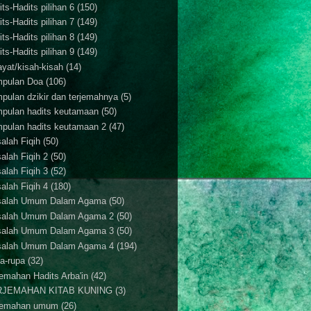
ts-Hadits pilihan 6
(150)
ts-Hadits pilihan 7
(149)
ts-Hadits pilihan 8
(149)
ts-Hadits pilihan 9
(149)
ayat/kisah-kisah
(14)
pulan Doa
(106)
pulan dzikir dan terjemahnya
(5)
pulan hadits keutamaan
(50)
pulan hadits keutamaan 2
(47)
alah Fiqih
(50)
alah Fiqih 2
(50)
alah Fiqih 3
(52)
alah Fiqih 4
(180)
alah Umum Dalam Agama
(50)
alah Umum Dalam Agama 2
(50)
alah Umum Dalam Agama 3
(50)
alah Umum Dalam Agama 4
(194)
a-rupa
(32)
jemahan Hadits Arba'in
(42)
RJEMAHAN KITAB KUNING
(3)
jemahan umum
(26)