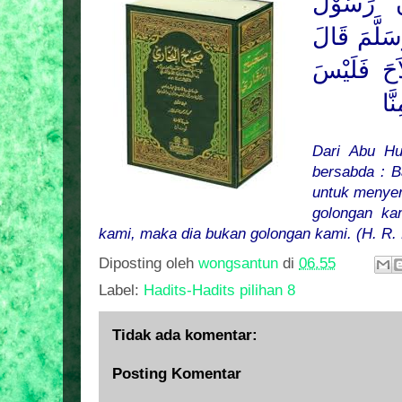
َ رَسُوْلَ
َلَّمَ
قَالَ
َحَ فَلَيْسَ
َّا
Dari Abu Hu
bersabda : 
untuk menyer
golongan ka
kami, maka dia bukan golongan kami. (H. R.
Diposting oleh
wongsantun
di
06.55
Label:
Hadits-Hadits pilihan 8
Tidak ada komentar:
Posting Komentar