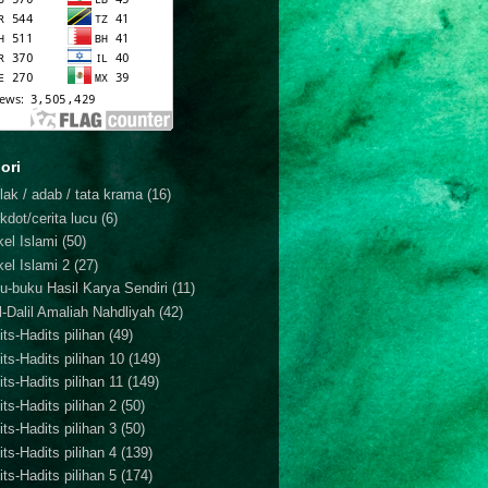
ori
lak / adab / tata krama
(16)
kdot/cerita lucu
(6)
kel Islami
(50)
kel Islami 2
(27)
u-buku Hasil Karya Sendiri
(11)
il-Dalil Amaliah Nahdliyah
(42)
ts-Hadits pilihan
(49)
its-Hadits pilihan 10
(149)
ts-Hadits pilihan 11
(149)
ts-Hadits pilihan 2
(50)
ts-Hadits pilihan 3
(50)
ts-Hadits pilihan 4
(139)
ts-Hadits pilihan 5
(174)