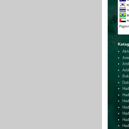
Katag
Akh
Ane
Arti
Arti
Buk
Dal
Hadi
Had
Hadi
Hadi
Hadi
Hadi
Hadi