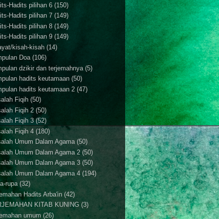
ts-Hadits pilihan 6
(150)
ts-Hadits pilihan 7
(149)
ts-Hadits pilihan 8
(149)
ts-Hadits pilihan 9
(149)
ayat/kisah-kisah
(14)
pulan Doa
(106)
pulan dzikir dan terjemahnya
(5)
pulan hadits keutamaan
(50)
pulan hadits keutamaan 2
(47)
alah Fiqih
(50)
alah Fiqih 2
(50)
alah Fiqih 3
(52)
alah Fiqih 4
(180)
alah Umum Dalam Agama
(50)
alah Umum Dalam Agama 2
(50)
alah Umum Dalam Agama 3
(50)
alah Umum Dalam Agama 4
(194)
a-rupa
(32)
jemahan Hadits Arba'in
(42)
RJEMAHAN KITAB KUNING
(3)
jemahan umum
(26)