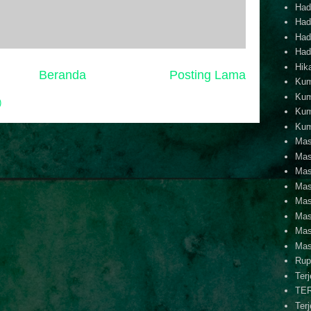
Hadi
Hadi
Hadi
Hadi
Hik
Beranda
Posting Lama
Kum
Kum
)
Kum
Kum
Mas
Mas
Mas
Mas
Mas
Mas
Mas
Mas
Rup
Ter
TE
Ter