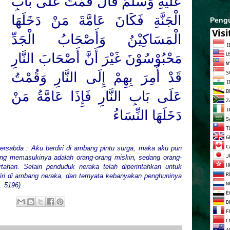
عَلَيْهِ وَسَلَّمَ قَالَ قُمْتُ عَلَى بَابِ
الْجَنَّةِ فَكَانَ عَامَّةَ مَنْ دَخَلَهَا
Peng
الْمَسَاكِيْنُ وَأَصْحَابُ الْجَدِّ
مَحْبُوْسُوْنَ غَيْرَ أَنَّ أَصْحَابَ النَّارِ
قَدْ أُمِرَ بِهِمْ إِلَى النَّارِ وَقُمْتُ
عَلَى بَابِ النَّارِ فَإِذَا عَامَّةُ مَنْ
دَخَلَهَا النِّسَاءُ
bersabda : Aku berdiri di ambang pintu surga, maka aku pun
g memasukinya adalah orang-orang miskin, sedang orang-
tahan. Selain penduduk neraka telah diperintahkan untuk
ri di ambang neraka, dan ternyata kebanyakan penghuninya
. 5196)