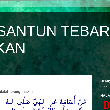
SANTUN TEBAR
KAN
Healt
Click 
dalah orang miskin
HALA
عَنْ أُسَامَةَ عَنِ النَّبِيِّ صَلَّى
اللهُ