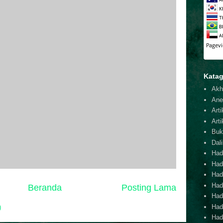
Katag
Akh
Ane
Arti
Arti
Buk
Dal
Hadi
Had
Hadi
Hadi
Beranda
Posting Lama
Hadi
Hadi
)
Hadi