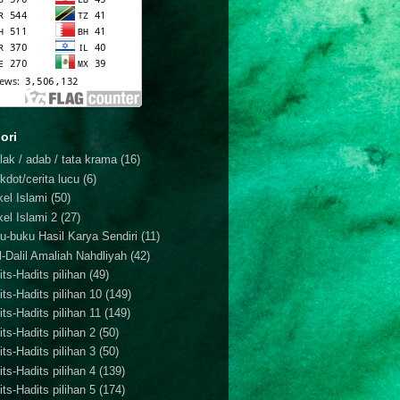
ori
lak / adab / tata krama
(16)
kdot/cerita lucu
(6)
kel Islami
(50)
kel Islami 2
(27)
u-buku Hasil Karya Sendiri
(11)
il-Dalil Amaliah Nahdliyah
(42)
ts-Hadits pilihan
(49)
its-Hadits pilihan 10
(149)
ts-Hadits pilihan 11
(149)
ts-Hadits pilihan 2
(50)
ts-Hadits pilihan 3
(50)
ts-Hadits pilihan 4
(139)
ts-Hadits pilihan 5
(174)