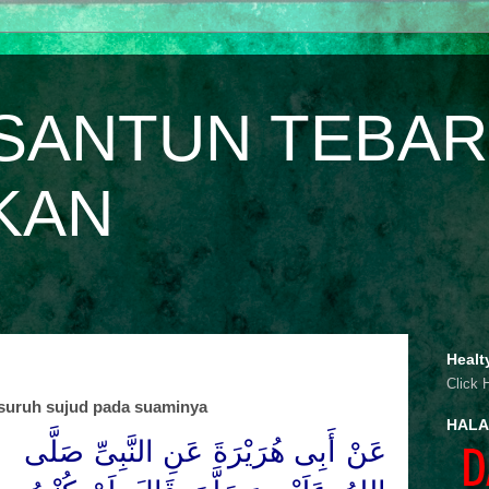
SANTUN TEBAR
KAN
Healt
Click 
isuruh sujud pada suaminya
HALA
عَنْ أَبِى هُرَيْرَةَ عَنِ النَّبِىِّ
صَلَّى