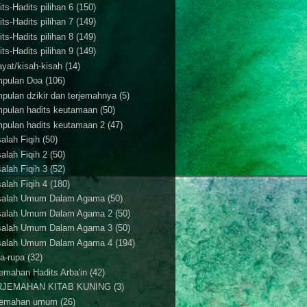
ts-Hadits pilihan 6
(150)
ts-Hadits pilihan 7
(149)
ts-Hadits pilihan 8
(149)
ts-Hadits pilihan 9
(149)
ayat/kisah-kisah
(14)
pulan Doa
(106)
pulan dzikir dan terjemahnya
(5)
pulan hadits keutamaan
(50)
pulan hadits keutamaan 2
(47)
alah Fiqih
(50)
alah Fiqih 2
(50)
alah Fiqih 3
(52)
alah Fiqih 4
(180)
alah Umum Dalam Agama
(50)
alah Umum Dalam Agama 2
(50)
alah Umum Dalam Agama 3
(50)
alah Umum Dalam Agama 4
(194)
a-rupa
(32)
jemahan Hadits Arba'in
(42)
RJEMAHAN KITAB KUNING
(3)
jemahan umum
(26)