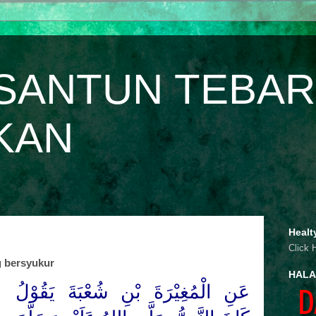
SANTUN TEBAR
KAN
Healt
Click 
g bersyukur
HALA
عَنِ الْمُغِيْرَةَ بْنِ شُعْبَةَ يَقُوْلُ