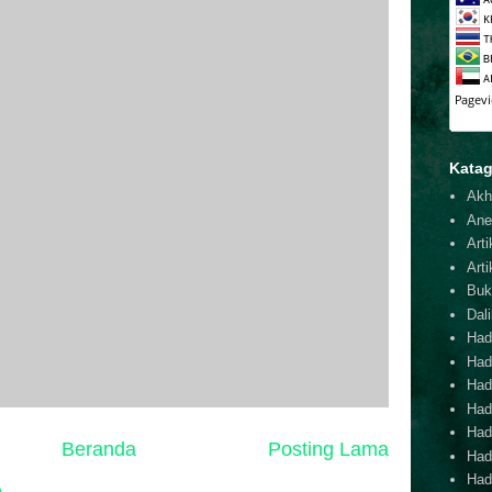
Katag
Akh
Ane
Arti
Arti
Buk
Dal
Hadi
Had
Hadi
Hadi
Hadi
Beranda
Posting Lama
Hadi
Hadi