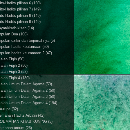
ts-Hadits pilihan 6
(150)
ts-Hadits pilihan 7
(149)
ts-Hadits pilihan 8
(149)
ts-Hadits pilihan 9
(149)
ayat/kisah-kisah
(14)
pulan Doa
(106)
pulan dzikir dan terjemahnya
(5)
pulan hadits keutamaan
(50)
pulan hadits keutamaan 2
(47)
alah Fiqih
(50)
alah Fiqih 2
(50)
alah Fiqih 3
(52)
alah Fiqih 4
(180)
alah Umum Dalam Agama
(50)
alah Umum Dalam Agama 2
(50)
alah Umum Dalam Agama 3
(50)
alah Umum Dalam Agama 4
(194)
a-rupa
(32)
jemahan Hadits Arba'in
(42)
RJEMAHAN KITAB KUNING
(3)
jemahan umum
(26)