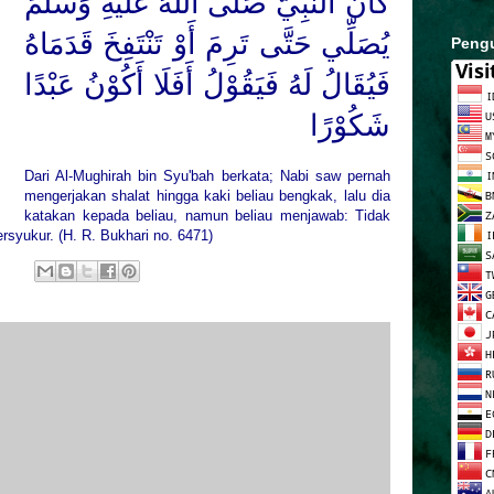
كَانَ النَّبِيُّ
صَلَّى اللهُ عَلَيْهِ وَسَلَّمَ
يُصَلِّي حَتَّى تَرِمَ أَوْ تَنْتَفِخَ قَدَمَاهُ
Peng
فَيُقَالُ لَهُ فَيَقُوْلُ أَفَلَا أَكُوْنُ عَبْدًا
شَكُوْرًا
Dari Al-Mughirah bin Syu'bah berkata; Nabi saw pernah
mengerjakan shalat hingga kaki beliau bengkak, lalu dia
katakan kepada beliau, namun beliau menjawab: Tidak
syukur. (H. R. Bukhari no. 6471)