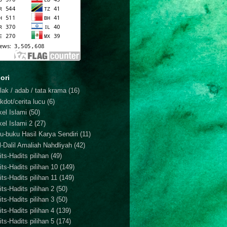
ori
lak / adab / tata krama
(16)
kdot/cerita lucu
(6)
kel Islami
(50)
kel Islami 2
(27)
u-buku Hasil Karya Sendiri
(11)
il-Dalil Amaliah Nahdliyah
(42)
ts-Hadits pilihan
(49)
its-Hadits pilihan 10
(149)
ts-Hadits pilihan 11
(149)
ts-Hadits pilihan 2
(50)
ts-Hadits pilihan 3
(50)
ts-Hadits pilihan 4
(139)
ts-Hadits pilihan 5
(174)