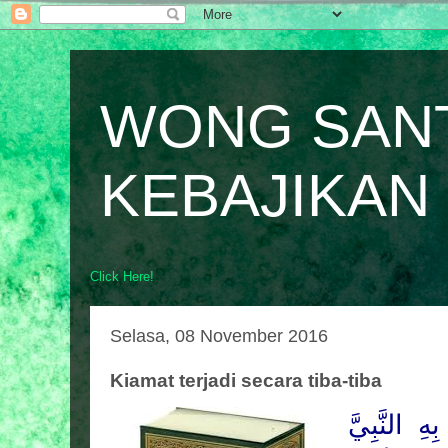
WONG SAN
KEBAJIKAN
Click Here!
Selasa, 08 November 2016
Kiamat terjadi secara tiba-tiba
ِهِ النَّبِيَّ