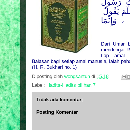
ُ رَسُولَ
َّمَ
يَقُولُ
ِ ، وَإِنَّمَا
Dari Umar b
mendengar Ro
tiap amal 
Balasan bagi setiap amal manusia, ialah pah
(H. R. Bukhari no. 1)
Diposting oleh
wongsantun
di
15.18
Label:
Hadits-Hadits pilihan 7
Tidak ada komentar:
Posting Komentar