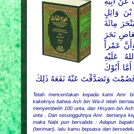
عَنْ أَبِيْهِ
بْنَ وَائِلٍ
نْحَرَ مِائَةَ
ْعَاصِ نَحَرَ
أَنَّ عَمْراً
هُ عَلَيْهِ
مَّا أَبُوْكَ
دِ فَصُمْتَ وَتَصَدَّقْتَ عَنْهُ نَفَعَهُ ذَلِكَ
Telah menceritakan kepada kami Amr bi
kakeknya bahwa Ash bin Wa-il telah berna
menyembelih 100 unta, dan Hisyam bin Ash
unta . Dan sesungguhnya Amr bertanya kep
maka Nabi pun bersabda : Adapun bapakm
(beriman), lalu kamu bepuasa dan bersedek