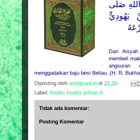
للهِ
صَلَّى
يَهُودِيٍّ
رْعَهُ
Dari Aisyah
membeli maka
angsuran 
menggadaikan baju besi Beliau. (H. R. Bukha
Diposting oleh
wongsantun
di
15.39
Label:
Hadits-Hadits pilihan 6
Tidak ada komentar:
Posting Komentar