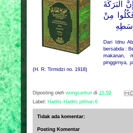
َّ الْبَرَكَةَ
َكُلُوا مِنْ
وَسَطِهِ
Dari Idnu Ab
bersabda : Be
makanan, 
pinggirnya, 
(H. R. Tirmidzi no. 1918)
Diposting oleh
wongsantun
di
15.59
Label:
Hadits-Hadits pilihan 6
Tidak ada komentar:
Posting Komentar