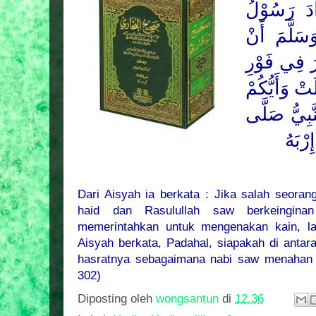
ادَ
رَسُوْلُ
سَلَّمَ
أَنْ
ِرَ فِي فَوْرِ
َتْ وَأَيُّكُمْ
َّبِيُّ صَلَّى
رْبَهُ
Dari Aisyah ia berkata : Jika salah seora
haid dan Rasulullah saw berkeinginan
memerintahkan untuk mengenakan kain, la
Aisyah berkata, Padahal, siapakah di ant
hasratnya sebagaimana nabi saw menahan h
302)
Diposting oleh
wongsantun
di
12.36