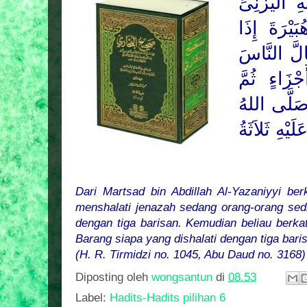
 الْيَزَنِىِّ
يْرَةَ إِذَا
لَّ النَّاسَ
َجْزَاءٍ ثُمَّ
َلَّى اللهُ
يْهِ ثَلاَثَةُ
Dari Martsad bin Abdillah Al-Yazaniyyi ber
menshalati jenazah sedang orang-orang sed
dengan tiga barisan. Kemudian beliau berka
Barang siapa yang dishalati dengan tiga bar
(H. R. Tirmidzi no. 1045, Abu Daud no. 3168)
Diposting oleh
wongsantun
di
08.53
Label:
Hadits-Hadits pilihan 6