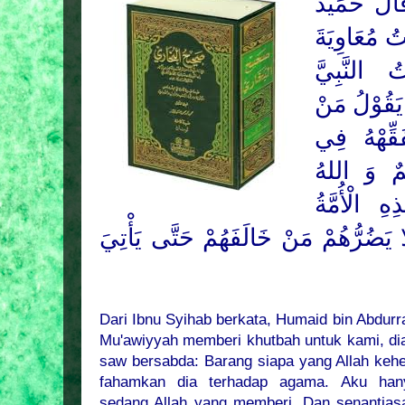
لَ حُمَيْدُ
ُ مُعَاوِيَةَ
 النَّبِيَّ
يَقُوْلُ مَنْ
َقِّهْهُ فِي
ِمٌ وَ اللهُ
ِ الْأُمَّةُ
 يَضُرُّهُمْ مَنْ خَالَفَهُمْ حَتَّى يَأْتِيَ
Dari Ibnu Syihab berkata, Humaid bin Abdur
Mu'awiyyah memberi khutbah untuk kami, di
saw bersabda: Barang siapa yang Allah kehe
fahamkan dia terhadap agama. Aku han
sedang Allah yang memberi. Dan senantias