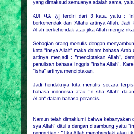
yang dimaksud semuanya adalah sama, yait
إِنْ شَاءَ اللهُ
terdiri dari 3 kata, yaitu : 'in
berkehendak dan 'Allahu artinya Allah. Jadi k
Allah berkehendak atau jika Allah mengizinka
Sebagian orang menulis dengan menyambungka
kata "insya Allah" maka dalam bahasa Arab 
artinya menjadi : "menciptakan Allah", dem
penulisan bahasa Inggris "insha Allah". Kar
"isha" artinya menciptakan.
Jadi hendaknya kita menulis secara terpis
bahasa indonesia atau "in sha Allah" dala
Allah" dalam bahasa perancis.
Namun telah dimaklumi bahwa kebanyakan dia
sya Allah" ditulis dengan disambung yaitu "
pengertian : "Jika Allah menghendaki atau jik