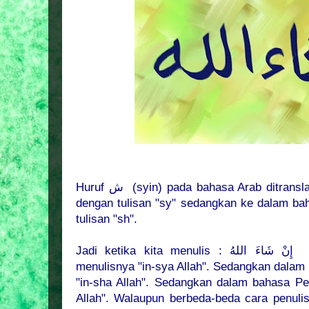
Huruf ش (syin) pada bahasa Arab ditranslate ke dalam bahasa Indonesia
dengan tulisan "sy" sedangkan ke dalam bah
tulisan "sh".
Jadi ketika kita menulis :
إِنْ شَاءَ اللهُ
da
menulisnya "in-sya Allah". Sedangkan dalam 
"in-sha Allah". Sedangkan dalam bahasa Per
Allah". Walaupun berbeda-beda cara penuli