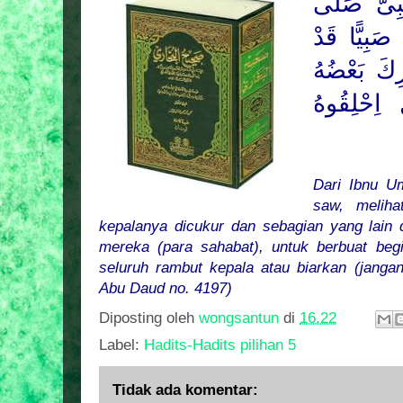
بِىَّ صَلَّى
صَبِيًّا قَدْ
ِكَ بَعْضُهُ
 اِحْلِقُوهُ
Dari Ibnu U
saw, meliha
kepalanya dicukur dan sebagian yang lain d
mereka (para sahabat), untuk berbuat begi
seluruh rambut kepala atau biarkan (jangan
Abu Daud no. 4197)
Diposting oleh
wongsantun
di
16.22
Label:
Hadits-Hadits pilihan 5
Tidak ada komentar: