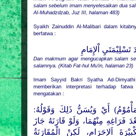
salam sebelum imam menyelesaikan dua sal
Al-Muhadzdzab, Juz III, halaman 483)
Syaikh Zainuddin Al-Malibari dalam kitabn
berfatwa :
َ تَسْلِيْمَتَيِ اْلإِمَامِ
Dan makmum agar mengucapkan salam se
salamnya. (Kitab Fat-hul Mu'in, halaman 23)
Imam Sayyid Bakri Syatha Ad-Dimyathi 
memberikan interpretasi terhadap fatwa 
mengatakan :
(مَأْمُوْمُ) أَيْ وَيُسَنُّ ذَلِكَ وَقَوْلُهُ
عْدَ فَرَاغِهِ مِنْهُمَا، وَلَوْ قَارَنَهُ جَازَ
َكْبِيْرَةَ اَلإِحَرَامِ، لَكِنْ الْمُقَارَنَةُ