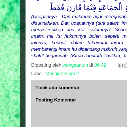
ةِ الْجَمَاعَةِ فِيْمَا
قَارَنَ فَقَطْ
(Ucapannya : Dan makmum agar mengucapka
disunnahkan. Dan ucapannya (dua salam i
menyelesaikan dua kali salamnya. Sea
imam, hal itu hukumnya boleh, seperti m
lainnya, kecuali dalam takbiratul ihr
membarengi imam itu dipandang makruh yang
shalat berjamaah. (Kitab I'anatuth Thalibin, 
Diposting oleh
wongsantun
di
06.42
Label:
Masalah Fiqih 2
Tidak ada komentar:
Posting Komentar