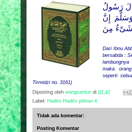
الَ رَسُولُ
َلَّمَ إِنَّ
شَىْءٌ مِنَ
Dari Ibnu Ab
bersabda : S
lambungnya 
maka orang
seperti seb
Tirmidzi no. 3161)
Diposting oleh
wongsantun
di
07.47
Label:
Hadits-Hadits pilihan 4
Tidak ada komentar:
Posting Komentar