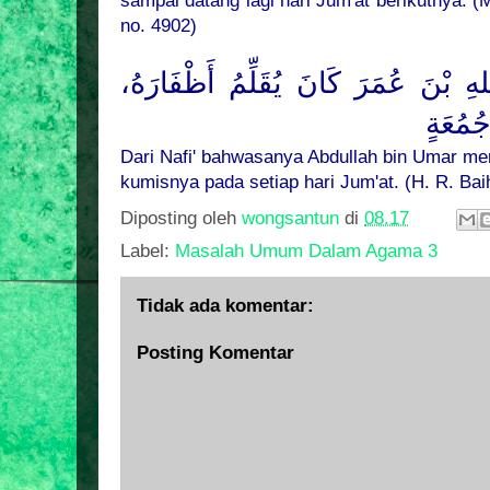
sampai datang lagi hari Jum'at berikutnya. (
no. 4902)
لهِ بْنَ عُمَرَ كَانَ يُقَلِّمُ أَظْفَارَهُ
ُمُعَةٍ
Dari Nafi' bahwasanya Abdullah bin Umar 
kumisnya pada setiap hari Jum'at. (H. R. Bai
Diposting oleh
wongsantun
di
08.17
Label:
Masalah Umum Dalam Agama 3
Tidak ada komentar:
Posting Komentar