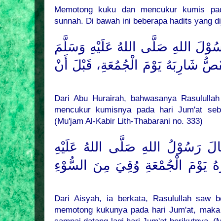
Memotong kuku dan mencukur kumis pad
sunnah. Di bawah ini beberapa hadits yang dij
سُوْلَ اللهِ صَلَّى اللهُ عَلَيْهِ وَسَلَّمَ
ُصُّ شَارِبَهُ يَوْمَ الْجُمُعَةِ، قَبْلَ أَنْ
Dari Abu Hurairah, bahwasanya Rasulull
mencukur kumisnya pada hari Jum'at sebe
(Mu'jam Al-Kabir Lith-Thabarani no. 333)
لَ رَسُوْلُ اللهِ صَلَّى اللهُ عَلَيْهِ
َهُ يَوْمَ الْجُمْعَةِ وُقِيَ مِنَ السُّوْءِ
Dari Aisyah, ia berkata, Rasulullah saw 
memotong kukunya pada hari Jum'at, maka 