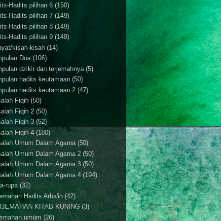
ts-Hadits pilihan 6
(150)
ts-Hadits pilihan 7
(149)
ts-Hadits pilihan 8
(149)
ts-Hadits pilihan 9
(149)
ayat/kisah-kisah
(14)
pulan Doa
(106)
pulan dzikir dan terjemahnya
(5)
pulan hadits keutamaan
(50)
pulan hadits keutamaan 2
(47)
alah Fiqih
(50)
alah Fiqih 2
(50)
alah Fiqih 3
(52)
alah Fiqih 4
(180)
alah Umum Dalam Agama
(50)
alah Umum Dalam Agama 2
(50)
alah Umum Dalam Agama 3
(50)
alah Umum Dalam Agama 4
(194)
a-rupa
(32)
jemahan Hadits Arba'in
(42)
RJEMAHAN KITAB KUNING
(3)
jemahan umum
(26)