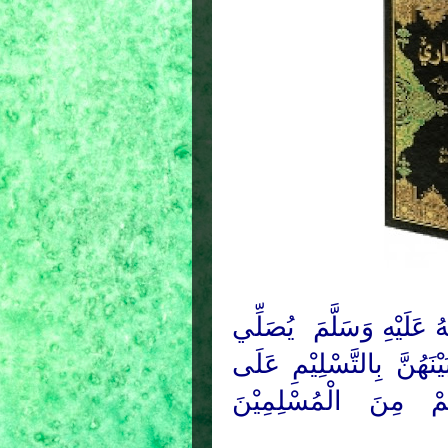
عَلَيْهِ وَسَلَّمَ
يُصَلِّي
نَهُنَّ بِالتَّسْلِيْمِ عَلَى
َهُمْ مِنَ الْمُسْلِمِيْنَ