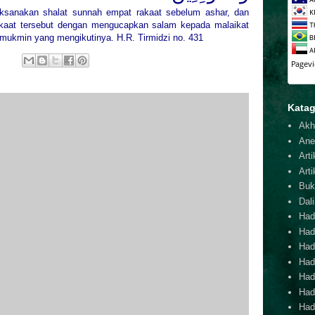
laksanakan
shalat sunnah empat rakaat sebelum ashar
, dan
akaat tersebut dengan mengucapkan salam kepada malaikat
mukmin yang mengikutinya. H.R. Tirmidzi no. 431
Katag
Akh
Ane
Arti
Arti
Buk
Dal
Hadi
Had
Hadi
Hadi
Hadi
Hadi
Hadi