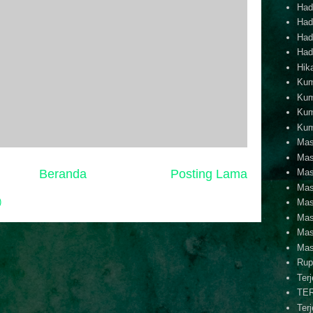
Hadi
Hadi
Hadi
Hadi
Hik
Kum
Kum
Kum
Kum
Mas
Mas
Beranda
Posting Lama
Mas
Mas
)
Mas
Mas
Mas
Mas
Rup
Ter
TE
Ter