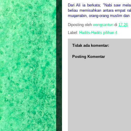
Dari Ali ia berkata; "Nabi saw me
beliau memisahkan antara empat r
muqarrabin, orang-orang muslim dan 
Diposting oleh
wongsantun
di
17.26
Label:
Hadits-Hadits pilihan 4
Tidak ada komentar:
Posting Komentar