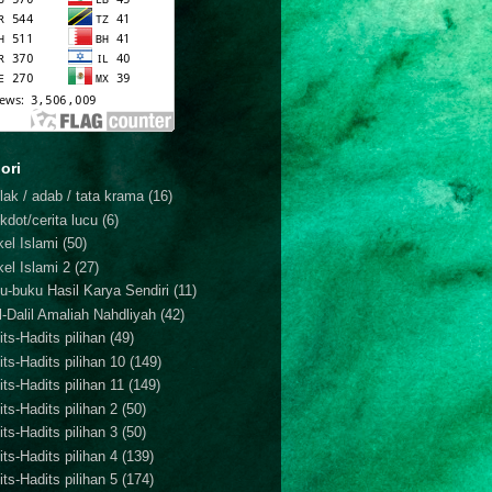
ori
lak / adab / tata krama
(16)
kdot/cerita lucu
(6)
kel Islami
(50)
kel Islami 2
(27)
u-buku Hasil Karya Sendiri
(11)
il-Dalil Amaliah Nahdliyah
(42)
ts-Hadits pilihan
(49)
its-Hadits pilihan 10
(149)
ts-Hadits pilihan 11
(149)
ts-Hadits pilihan 2
(50)
ts-Hadits pilihan 3
(50)
ts-Hadits pilihan 4
(139)
ts-Hadits pilihan 5
(174)